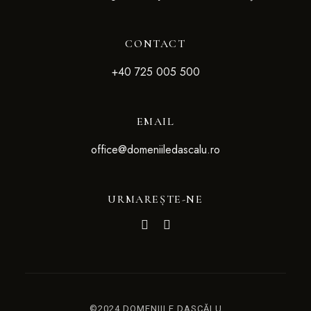
CONTACT
+4
0 725 005 500
EMAIL
office@domeniiledascalu.ro
URMAREȘTE-NE
©2024 DOMENIILE DASCĂLU