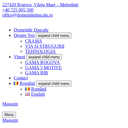
227420 Rogova, Vânju Mare – Mehedinţi
+40 725 005 500
office@domeniiledascalu.ro
Domeniile Dascalu
Despre Noi
expand child menu
CRAMA
VIA SI STRUGURII
TEHNOLOGIA
Vinuri
expand child menu
GAMA ROGOVA
GAMA 5 MOTIVE
GAMA BIB
Contact
Română
expand child menu
Română
English
Magazin
Menu
Magazin