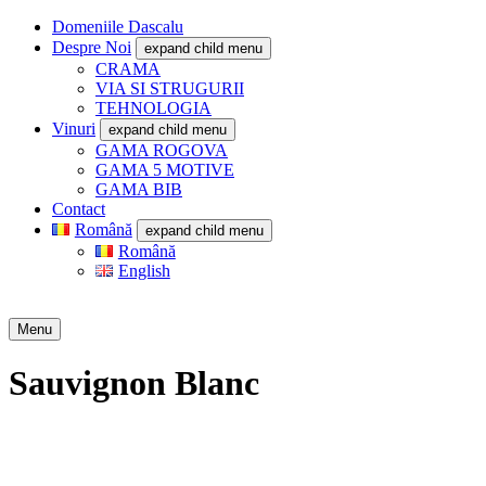
Domeniile Dascalu
Despre Noi
expand child menu
CRAMA
VIA SI STRUGURII
TEHNOLOGIA
Vinuri
expand child menu
GAMA ROGOVA
GAMA 5 MOTIVE
GAMA BIB
Contact
Română
expand child menu
Română
English
Menu
Sauvignon Blanc