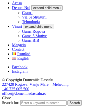
Acasa
Despre Noi
expand child menu
Crama
Via Si Strugurii
Tehnologia
Vinuri
expand child menu
Gama Rogova
Gama 5 Motive
Gama BIB
Magazin
Contact
Română
English
Facebook
Instagram
© Copyright Domeniile Dascalu
227420 Rogova, Vânju Mare – Mehedinţi
+40 725 005 500
office@domeniiledascalu.ro
Close
Search for:
Search